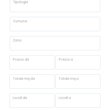
Tipologia
Commerciali
Comune
Industriali
Zona
Terreni
Prezzo da
Prezzo a
Prezzo
Totale mq da
Totale mq a
Locali da
Locali a
Totale