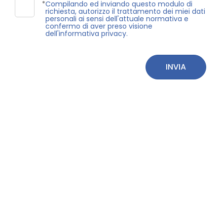
3
*
Compilando ed inviando questo modulo di
richiesta, autorizzo il trattamento dei miei dati
personali ai sensi dell'attuale normativa e
confermo di aver preso visione
4
dell'informativa privacy.
5
INVIA
5+
Bagni
minimi
Qualsiasi
1
2