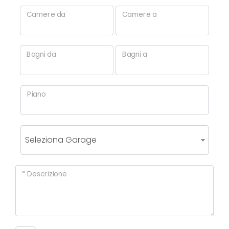
mq
Camere da
Camere a
Bagni da
Bagni a
Piano
Locali
minimi
Seleziona Garage
Qualsiasi
1
* Descrizione
2