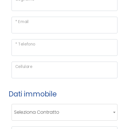
cercare
CONTATTI
Provincia
* Email
Comune
* Telefono
Cellulare
Tipologia
-
Dati immobile
multiscelta
Qualsiasi
Seleziona Contratto
Residenziali