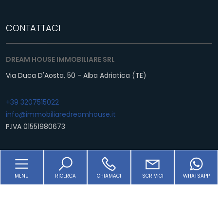
2
CONTATTACI
3
DREAM HOUSE IMMOBILIARE SRL
Via Duca D'Aosta, 50 - Alba Adriatica (TE)
4
+39 3207515022
5
info@immobiliaredreamhouse.it
P.IVA 01551980673
5+
LINKS
Altre
MENU
RICERCA
CHIAMACI
SCRIVICI
WHATSAPP
opzioni
Home
-
Chi siamo
multiscelta