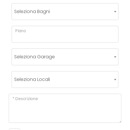
mq
Seleziona Bagni
Piano
Locali
Seleziona Garage
minimi
Seleziona Locali
Qualsiasi
1
* Descrizione
2