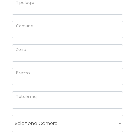
Tipologia
Commerciali
Comune
Industriali
Zona
Terreni
Prezzo
Prezzo
Totale mq
Seleziona Camere
Totale