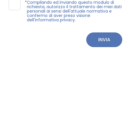
3
*
Compilando ed inviando questo modulo di
richiesta, autorizzo il trattamento dei miei dati
personali ai sensi dell'attuale normativa e
confermo di aver preso visione
4
dell'informativa privacy.
5
INVIA
5+
Bagni
minimi
Qualsiasi
1
2