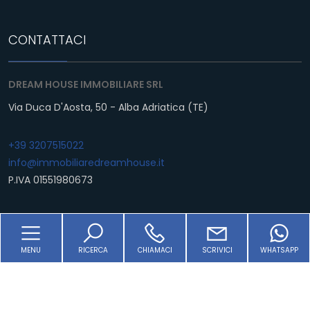
2
CONTATTACI
3
DREAM HOUSE IMMOBILIARE SRL
Via Duca D'Aosta, 50 - Alba Adriatica (TE)
4
+39 3207515022
5
info@immobiliaredreamhouse.it
P.IVA 01551980673
5+
LINKS
Altre
MENU
RICERCA
CHIAMACI
SCRIVICI
WHATSAPP
opzioni
Home
-
Chi siamo
multiscelta