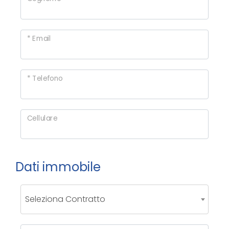
cercare
CONTATTI
Provincia
* Email
Comune
* Telefono
Cellulare
Tipologia
-
Dati immobile
multiscelta
Qualsiasi
Seleziona Contratto
Residenziali