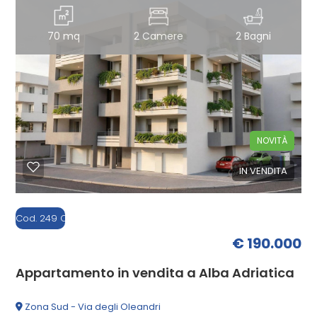
70 mq
2 Camere
2 Bagni
NOVITÀ
IN VENDITA
Cod. 249 C
€ 190.000
Appartamento in vendita a Alba Adriatica
Zona Sud - Via degli Oleandri