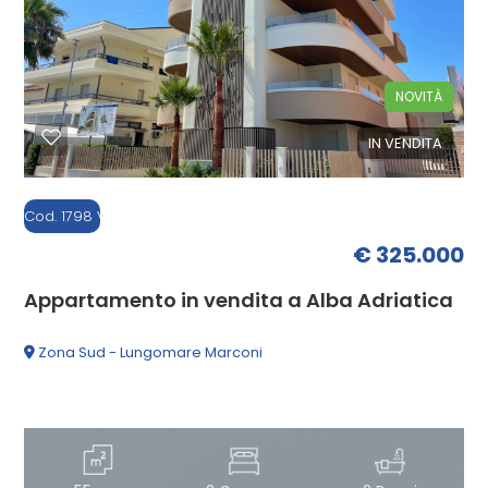
cercare
CONTATTI
Teramo
NOVITÀ
Alba Adriatica
IN VENDITA
Cod. 1798 V
€ 325.000
Appartamento in vendita a Alba Adriatica
Tipologia
-
Zona Sud - Lungomare Marconi
multiscelta
Qualsiasi
Residenziali