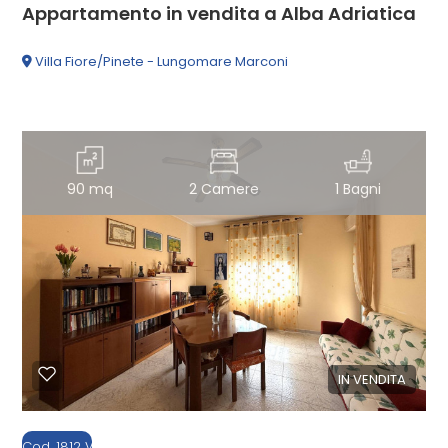
Appartamento in vendita a Alba Adriatica
3
Villa Fiore/Pinete - Lungomare Marconi
4
5
90 mq
2 Camere
1 Bagni
5+
Camere
minime
IN VENDITA
Qualsiasi
1
Cod. 1812 V