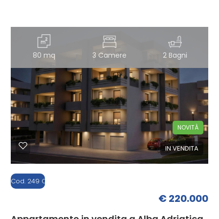
80 mq
3 Camere
2 Bagni
NOVITÀ
IN VENDITA
Cod. 249 C1
€ 220.000
Appartamento in vendita a Alba Adriatica