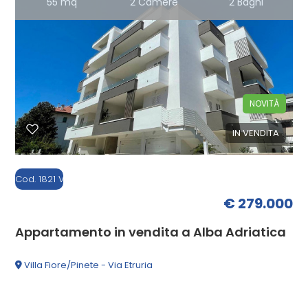
55 mq
2 Camere
2 Bagni
Commerciali
Industriali
NOVITÀ
Terreni
IN VENDITA
Prezzo
Cod. 1821 V
€ 279.000
Appartamento in vendita a Alba Adriatica
Villa Fiore/Pinete - Via Etruria
Totale