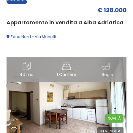
€ 128.000
2
Appartamento in vendita a Alba Adriatica
3
Zona Nord - Via Menotti
4
5
40 mq
1 Camere
1 Bagni
5+
Altre
opzioni
NOVITÀ
-
multiscelta
IN VENDITA