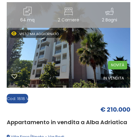
mq
64 mq
2 Camere
2 Bagni
VISTO MA AGGIORNATO
Locali
NOVITÀ
minimi
IN VENDITA
Qualsiasi
Cod. 1818 V
1
€ 210.000
2
Appartamento in vendita a Alba Adriatica
Villa Fiore/Pinete - Via Rodi