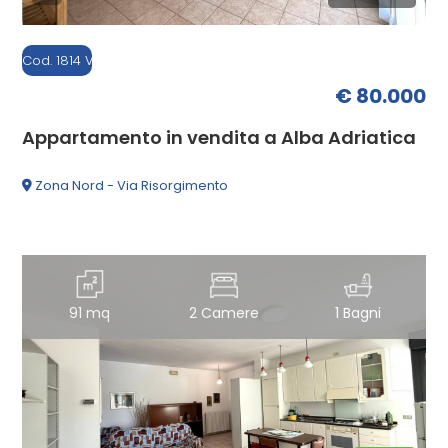
Giardino
Cod. 1814 V
€ 80.000
Posto auto/Box
Appartamento in vendita a Alba Adriatica
Balcone/Terrazzo
Zona Nord - Via Risorgimento
Ascensore
Arredato
91 mq
2 Camere
1 Bagni
Nuova costruzione
Lusso