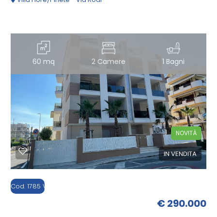
3
4
5
60 mq
2 Camere
1 Bagni
5+
Bagni
minimi
NOVITÀ
IN VENDITA
Qualsiasi
Cod. 1785 V2
1
€ 290.000
2