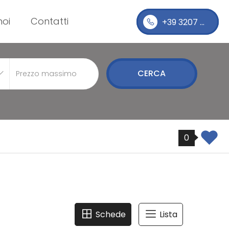
noi
Contatti
+39 3207 ...
CERCA
0
Schede
Lista