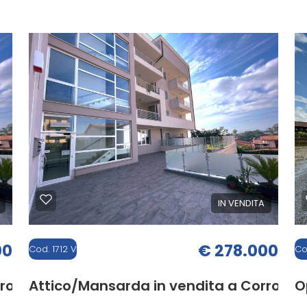
i
120 mq
3 Camere
2 Bagni
IN VENDITA
00
€ 278.000
Cod. 1712 V
Co
ropoli
Attico/Mansarda in vendita a Corropoli
O