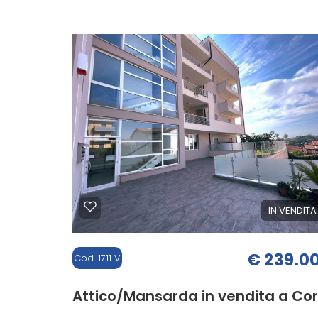
cercare
110 mq
3 Camere
1 Bagn
CONTATTI
Teramo
Corropoli
Tipologia
IN VENDITA
-
multiscelta
€ 239.0
Cod. 1711 V
Qualsiasi
Attico/Mansarda in vendita a Cor
Residenziali