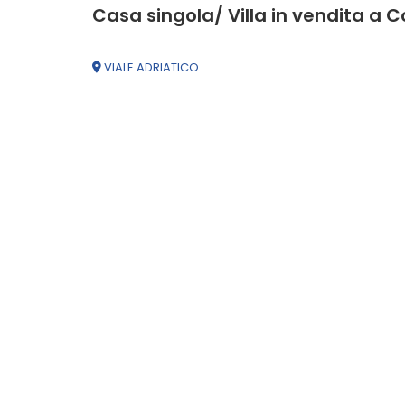
mq
Casa singola/ Villa in vendita a C
VIALE ADRIATICO
Locali
minimi
Qualsiasi
1
2