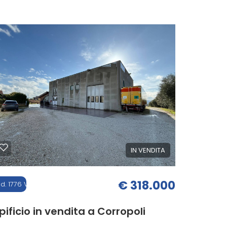
540 mq
IN VENDITA
€ 318.000
d. 1776 V
pificio in vendita a Corropoli