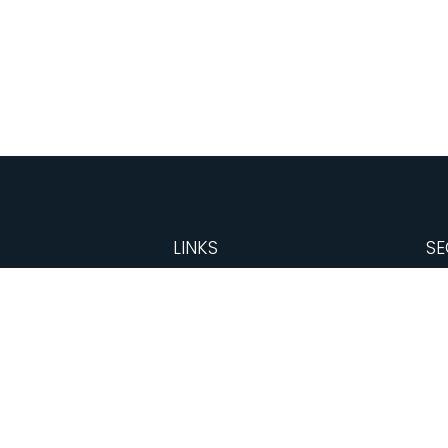
LINKS
SE
Home
Chi siamo
Immobili
Servizi