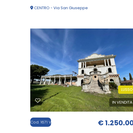
CENTRO - Via San Giuseppe
Commerciali
750 mq
Industriali
Terreni
Prezzo
LUSSO
IN VENDITA
€ 1.250.0
Cod. 1671 V1
Totale