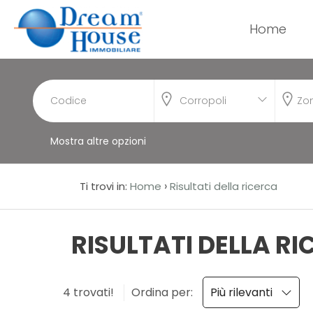
Home
Codice
HOME
CHI
Corropoli
Contratto
SIAMO
Mostra altre opzioni
Qualsiasi
IMMOBILI
Vendita
›
Ti trovi in:
Home
Risultati della ricerca
SERVIZI
Affitto
DICONO
RISULTATI DELLA R
DI
Scegli
NOI
4 trovati!
Ordina per:
Più rilevanti
dove